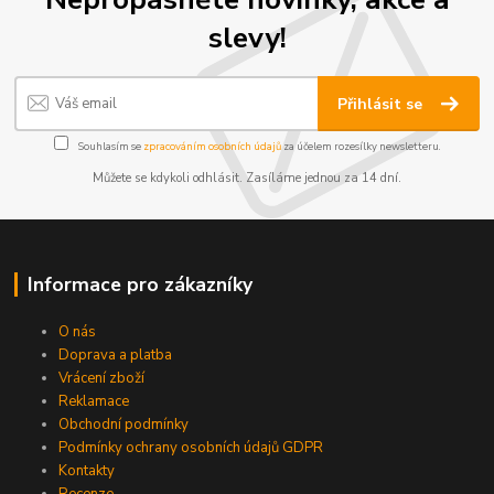
slevy!
Přihlásit se
Souhlasím se
zpracováním osobních údajů
za účelem rozesílky newsletteru.
Můžete se kdykoli odhlásit. Zasíláme jednou za 14 dní.
Informace pro zákazníky
O nás
Doprava a platba
Vrácení zboží
Reklamace
Obchodní podmínky
Podmínky ochrany osobních údajů GDPR
Kontakty