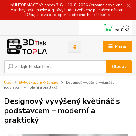
📢 INFORMACE Ve dnech 3. 8. – 10. 8. 2026 čerpáme dovolenou.
Všechny objednávky a zprávy budou vyřízeny po našem návratu.
Děkujeme za pochopení a přejeme hezké léto! ☀️
0
ks
za
0 Kč
Menu
Hledat
Úvod
Stylové vázy & Květináče
Designový vyvýšený květináč s
podstavcem – moderní a praktický
Designový vyvýšený květináč s
podstavcem – moderní a
praktický