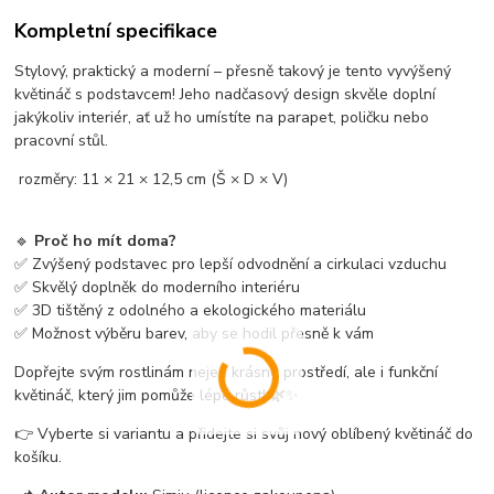
Kompletní specifikace
Stylový, praktický a moderní – přesně takový je tento vyvýšený
květináč s podstavcem! Jeho nadčasový design skvěle doplní
jakýkoliv interiér, ať už ho umístíte na parapet, poličku nebo
pracovní stůl.
rozměry: 11 × 21 × 12,5 cm (Š × D × V)
🔹
Proč ho mít doma?
✅ Zvýšený podstavec pro lepší odvodnění a cirkulaci vzduchu
✅ Skvělý doplněk do moderního interiéru
✅ 3D tištěný z odolného a ekologického materiálu
✅ Možnost výběru barev, aby se hodil přesně k vám
Dopřejte svým rostlinám nejen krásné prostředí, ale i funkční
květináč, který jim pomůže lépe růst! 🌿✨
👉 Vyberte si variantu a přidejte si svůj nový oblíbený květináč do
košíku.