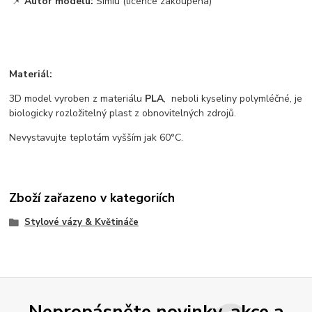
📌
Autor modelu:
Simiu (licence zakoupena)
Materiál:
3D model vyroben z materiálu
PLA
, neboli kyseliny polymléčné, je
biologicky rozložitelný plast z obnovitelných zdrojů.
Nevystavujte teplotám vyšším jak 60°C.
Zboží zařazeno v kategoriích
Stylové vázy & Květináče
Nepropásněte novinky, akce a