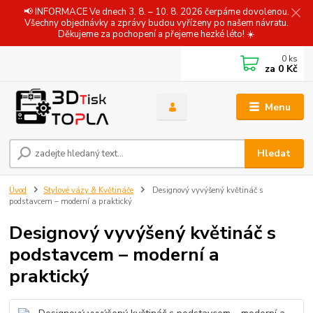
📢 INFORMACE Ve dnech 3. 8. – 10. 8. 2026 čerpáme dovolenou.
Všechny objednávky a zprávy budou vyřízeny po našem návratu.
Děkujeme za pochopení a přejeme hezké léto! ☀️
0
ks
za
0 Kč
Menu
Hledat
Úvod
Stylové vázy & Květináče
Designový vyvýšený květináč s
podstavcem – moderní a praktický
Designový vyvýšený květináč s
podstavcem – moderní a
praktický