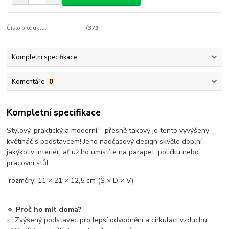
Číslo produktu:
/379
Kompletní specifikace
Komentáře
0
Kompletní specifikace
Stylový, praktický a moderní – přesně takový je tento vyvýšený
květináč s podstavcem! Jeho nadčasový design skvěle doplní
jakýkoliv interiér, ať už ho umístíte na parapet, poličku nebo
pracovní stůl.
rozměry: 11 × 21 × 12,5 cm (Š × D × V)
🔹
Proč ho mít doma?
✅ Zvýšený podstavec pro lepší odvodnění a cirkulaci vzduchu