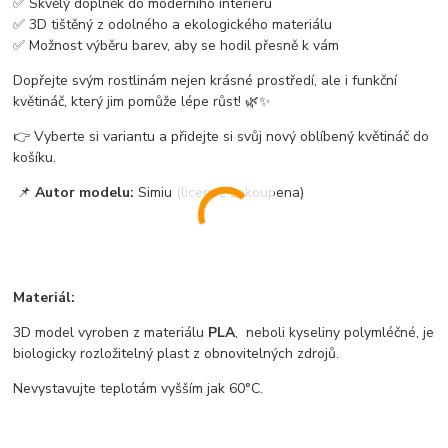
✅ Skvělý doplněk do moderního interiéru
✅ 3D tištěný z odolného a ekologického materiálu
✅ Možnost výběru barev, aby se hodil přesně k vám
Dopřejte svým rostlinám nejen krásné prostředí, ale i funkční
květináč, který jim pomůže lépe růst! 🌿✨
👉 Vyberte si variantu a přidejte si svůj nový oblíbený květináč do
košíku.
📌
Autor modelu:
Simiu (licence zakoupena)
Materiál:
3D model vyroben z materiálu
PLA
, neboli kyseliny polymléčné, je
biologicky rozložitelný plast z obnovitelných zdrojů.
Nevystavujte teplotám vyšším jak 60°C.