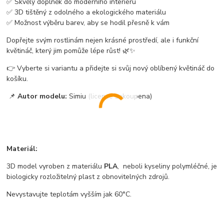
✅ Skvělý doplněk do moderního interiéru
✅ 3D tištěný z odolného a ekologického materiálu
✅ Možnost výběru barev, aby se hodil přesně k vám
Dopřejte svým rostlinám nejen krásné prostředí, ale i funkční
květináč, který jim pomůže lépe růst! 🌿✨
👉 Vyberte si variantu a přidejte si svůj nový oblíbený květináč do
košíku.
📌
Autor modelu:
Simiu (licence zakoupena)
Materiál:
3D model vyroben z materiálu
PLA
, neboli kyseliny polymléčné, je
biologicky rozložitelný plast z obnovitelných zdrojů.
Nevystavujte teplotám vyšším jak 60°C.