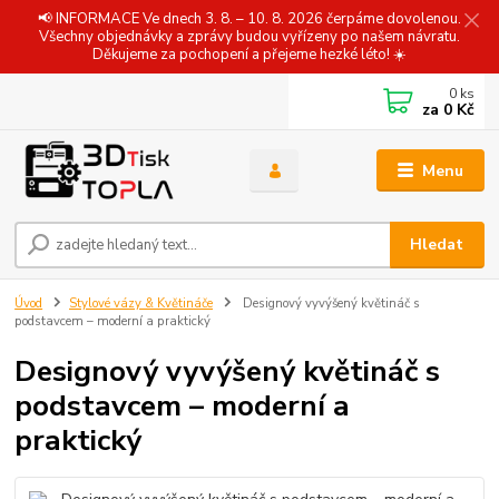
📢 INFORMACE Ve dnech 3. 8. – 10. 8. 2026 čerpáme dovolenou.
Všechny objednávky a zprávy budou vyřízeny po našem návratu.
Děkujeme za pochopení a přejeme hezké léto! ☀️
0
ks
za
0 Kč
Menu
Hledat
Úvod
Stylové vázy & Květináče
Designový vyvýšený květináč s
podstavcem – moderní a praktický
Designový vyvýšený květináč s
podstavcem – moderní a
praktický