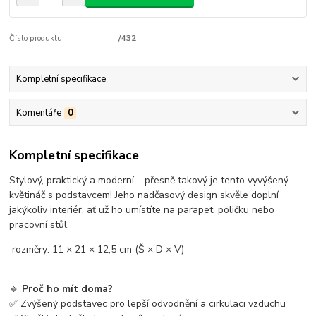
Číslo produktu:
/432
Kompletní specifikace
Komentáře
0
Kompletní specifikace
Stylový, praktický a moderní – přesně takový je tento vyvýšený
květináč s podstavcem! Jeho nadčasový design skvěle doplní
jakýkoliv interiér, ať už ho umístíte na parapet, poličku nebo
pracovní stůl.
rozměry: 11 × 21 × 12,5 cm (Š × D × V)
🔹
Proč ho mít doma?
✅ Zvýšený podstavec pro lepší odvodnění a cirkulaci vzduchu