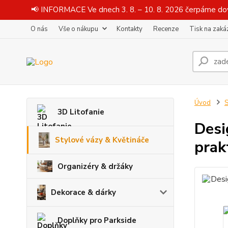
📢 INFORMACE Ve dnech 3. 8. – 10. 8. 2026 čerpáme dov
O nás
Vše o nákupu
Kontakty
Recenze
Tisk na zaká
Úvod
S
3D Litofanie
Desi
Stylové vázy & Květináče
prak
Organizéry & držáky
Dekorace & dárky
Doplňky pro Parkside