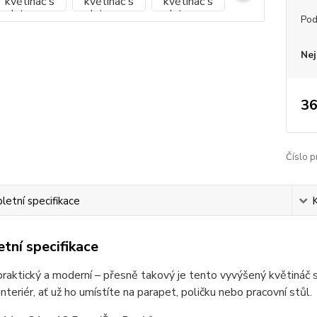
Pod
Nej
36
Číslo p
etní specifikace
tní specifikace
praktický a moderní – přesně takový je tento vyvýšený květináč
interiér, ať už ho umístíte na parapet, poličku nebo pracovní stůl.