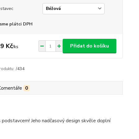
stavec
sme plátci DPH
9 Kč
Přidat do košíku
/
ks
roduktu:
/434
Komentáře
0
 s podstavcem! Jeho nadčasový design skvěle doplní