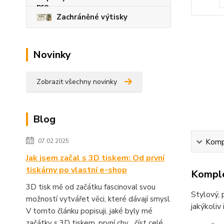
Zachráněné výtisky
Novinky
Zobrazit všechny novinky
Blog
Kompl
07.02.2025
Jak jsem začal s 3D tiskem: Od první
tiskárny po vlastní e-shop
Komple
3D tisk mě od začátku fascinoval svou
Stylový, 
možností vytvářet věci, které dávají smysl.
jakýkoliv 
V tomto článku popisuji, jaké byly mé
začátky s 3D tiskem, první chy...
číst celé