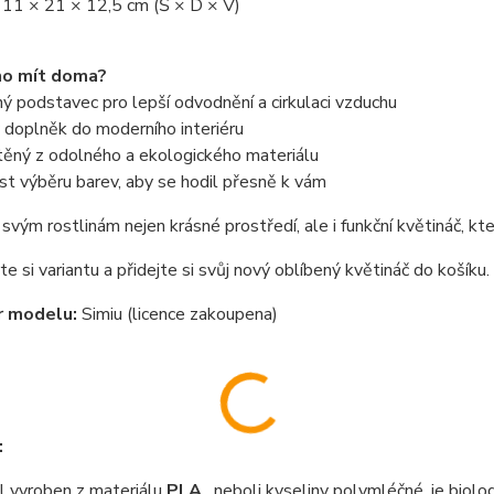
 11 × 21 × 12,5 cm (Š × D × V)
ho mít doma?
 podstavec pro lepší odvodnění a cirkulaci vzduchu
 doplněk do moderního interiéru
těný z odolného a ekologického materiálu
t výběru barev, aby se hodil přesně k vám
svým rostlinám nejen krásné prostředí, ale i funkční květináč, k
e si variantu a přidejte si svůj nový oblíbený květináč do košíku.
r modelu:
Simiu (licence zakoupena)
:
 vyroben z materiálu
PLA
, neboli kyseliny polymléčné, je biolo