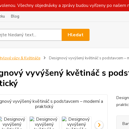
olenou. Všechny objednávky a zprávy budou vyřízeny po našem n
zku
Blog
Hledat
tylové vázy & Květináče
Designový vyvýšený květináč s podstavcem – m
gnový vyvýšený květináč s pods
tický
Design
praktic
Bar