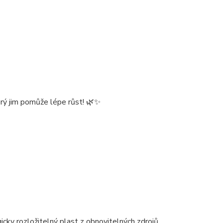
terý jim pomůže lépe růst! 🌿✨
gicky rozložitelný plast z obnovitelných zdrojů.