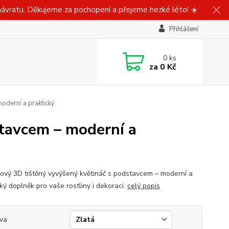
ávratu. Děkujeme za pochopení a přejeme hezké léto! ☀️
Přihlášení
0
ks
za
0 Kč
oderní a praktický
tavcem – moderní a
ový 3D tištěný vyvýšený květináč s podstavcem – moderní a
ký doplněk pro vaše rostliny i dekoraci.
celý popis
va