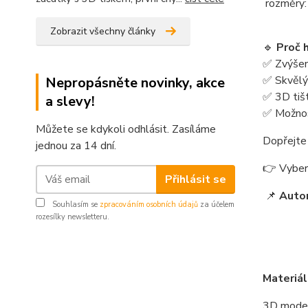
rozměry:
Zobrazit všechny články
🔹
Proč 
✅ Zvýšený
✅ Skvělý
Nepropásněte novinky, akce
✅ 3D tiš
a slevy!
✅ Možnos
Můžete se kdykoli odhlásit. Zasíláme
Dopřejte 
jednou za 14 dní.
👉 Vybert
Přihlásit se
📌
Auto
Souhlasím se
zpracováním osobních údajů
za účelem
rozesílky newsletteru.
Materiál
3D model