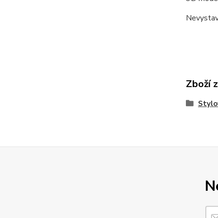
Nevystav
Zboží 
Stylo
N