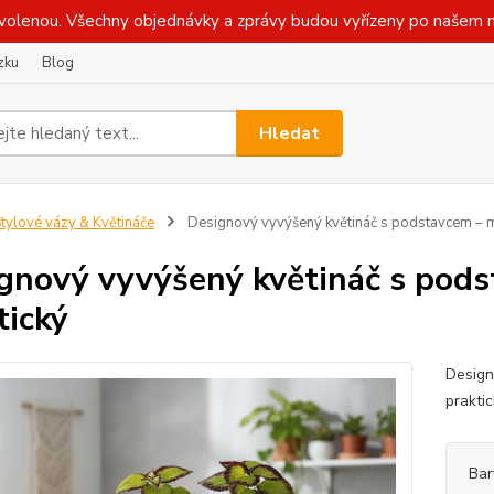
olenou. Všechny objednávky a zprávy budou vyřízeny po našem n
zku
Blog
Hledat
tylové vázy & Květináče
Designový vyvýšený květináč s podstavcem – m
gnový vyvýšený květináč s pods
tický
Design
praktic
Bar