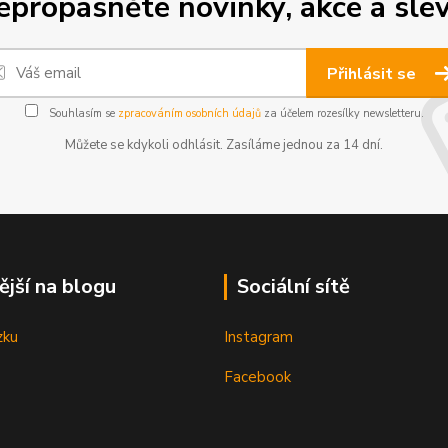
epropásněte novinky, akce a slev
Přihlásit se
Souhlasím se
zpracováním osobních údajů
za účelem rozesílky newsletteru.
Můžete se kdykoli odhlásit. Zasíláme jednou za 14 dní.
ější na blogu
Sociální sítě
zku
Instagram
Facebook