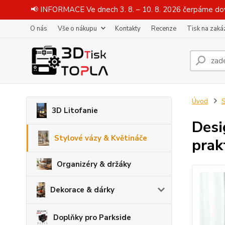
📢 INFORMACE Ve dnech 3. 8. – 10. 8. 2026 čerpáme dov
O nás
Vše o nákupu
Kontakty
Recenze
Tisk na zaká
Úvod
S
3D Litofanie
Desi
Stylové vázy & Květináče
prak
Organizéry & držáky
Dekorace & dárky
Doplňky pro Parkside