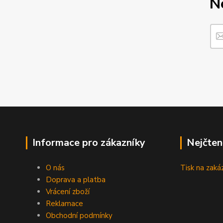
N
Informace pro zákazníky
Nejčten
O nás
Tisk na zaká
Doprava a platba
Vrácení zboží
Reklamace
Obchodní podmínky