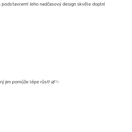
 s podstavcem! Jeho nadčasový design skvěle doplní
terý jim pomůže lépe růst! 🌿✨