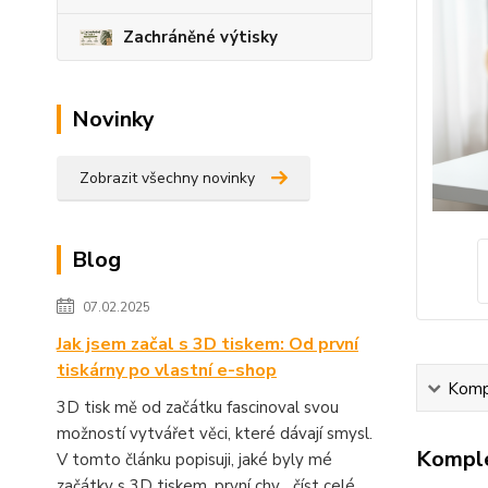
Zachráněné výtisky
Novinky
Zobrazit všechny novinky
Blog
07.02.2025
Jak jsem začal s 3D tiskem: Od první
tiskárny po vlastní e-shop
Kompl
3D tisk mě od začátku fascinoval svou
možností vytvářet věci, které dávají smysl.
Komple
V tomto článku popisuji, jaké byly mé
začátky s 3D tiskem, první chy...
číst celé