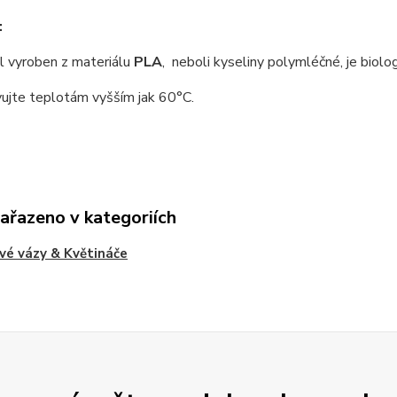
:
 vyroben z materiálu
PLA
, neboli kyseliny polymléčné, je biolo
ujte teplotám vyšším jak 60°C.
zařazeno v kategoriích
vé vázy & Květináče