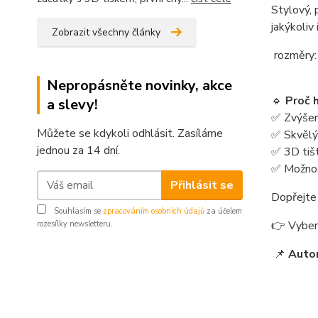
Stylový, 
jakýkoliv 
Zobrazit všechny články
rozměry:
Nepropásněte novinky, akce
🔹
Proč 
a slevy!
✅ Zvýšený
Můžete se kdykoli odhlásit. Zasíláme
✅ Skvělý
jednou za 14 dní.
✅ 3D tiš
✅ Možnos
Přihlásit se
Dopřejte 
Souhlasím se
zpracováním osobních údajů
za účelem
👉 Vybert
rozesílky newsletteru.
📌
Auto