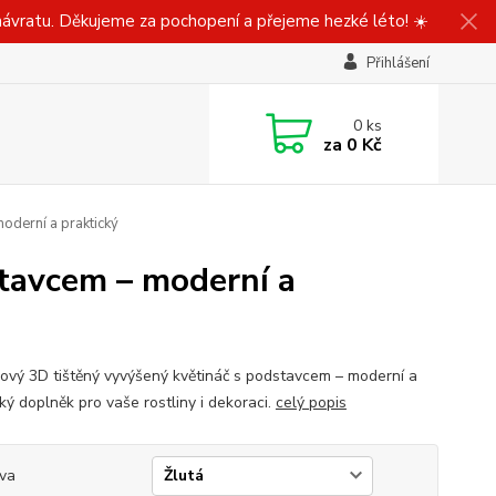
ávratu. Děkujeme za pochopení a přejeme hezké léto! ☀️
Přihlášení
0
ks
za
0 Kč
oderní a praktický
tavcem – moderní a
ový 3D tištěný vyvýšený květináč s podstavcem – moderní a
ký doplněk pro vaše rostliny i dekoraci.
celý popis
va