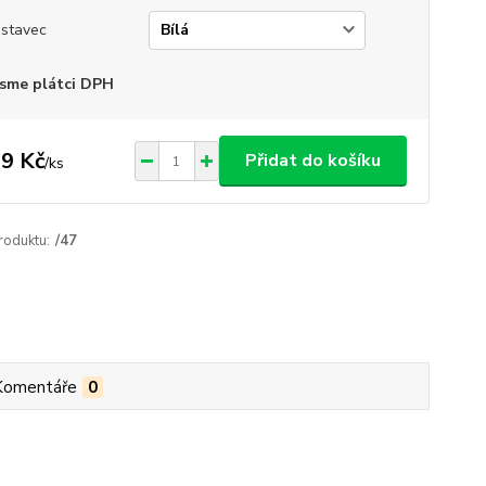
stavec
sme plátci DPH
9 Kč
Přidat do košíku
/
ks
roduktu:
/47
Komentáře
0