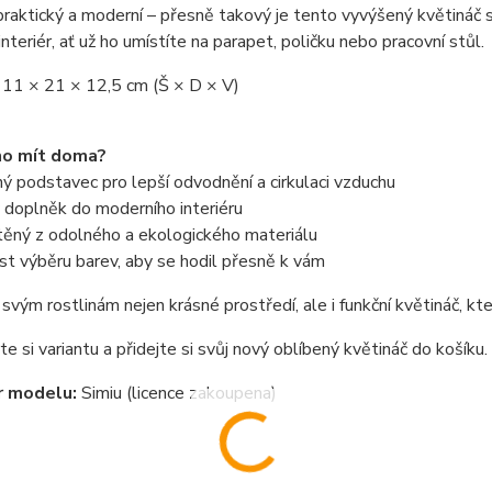
praktický a moderní – přesně takový je tento vyvýšený květináč
interiér, ať už ho umístíte na parapet, poličku nebo pracovní stůl.
 11 × 21 × 12,5 cm (Š × D × V)
ho mít doma?
 podstavec pro lepší odvodnění a cirkulaci vzduchu
 doplněk do moderního interiéru
těný z odolného a ekologického materiálu
t výběru barev, aby se hodil přesně k vám
svým rostlinám nejen krásné prostředí, ale i funkční květináč, k
e si variantu a přidejte si svůj nový oblíbený květináč do košíku.
r modelu:
Simiu (licence zakoupena)