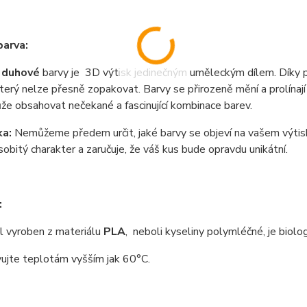
arva:
ě
duhové
barvy je 3D výtisk jedinečným uměleckým dílem. Díky po
 který nelze přesně zopakovat. Barvy se přirozeně mění a prolín
že obsahovat nečekané a fascinující kombinace barev.
a:
Nemůžeme předem určit, jaké barvy se objeví na vašem výtisk
sobitý charakter a zaručuje, že váš kus bude opravdu unikátní.
:
 vyroben z materiálu
PLA
, neboli kyseliny polymléčné, je biolo
ujte teplotám vyšším jak 60°C.