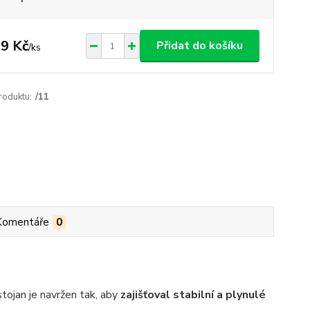
9 Kč
Přidat do košíku
/
ks
roduktu:
/11
Komentáře
0
tojan je navržen tak, aby
zajišťoval stabilní a plynulé