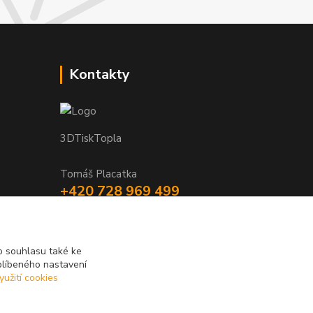
Kontakty
3DTiskTopla
Tomáš Placatka
+420 728 969 499
info@3dtisktopla-shop.cz
 souhlasu také ke
blíbeného nastavení
yužití cookies