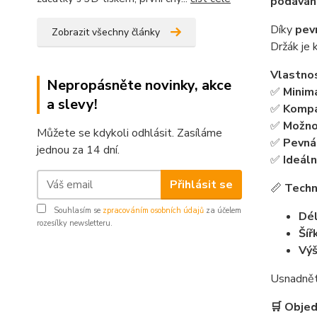
podávání
Díky
pev
Zobrazit všechny články
Držák je 
Vlastnos
Nepropásněte novinky, akce
✅
Minima
a slevy!
✅
Kompat
✅
Možno
Můžete se kdykoli odhlásit. Zasíláme
✅
Pevná
jednou za 14 dní.
✅
Ideáln
Přihlásit se
📏
Techn
Souhlasím se
zpracováním osobních údajů
za účelem
Dél
rozesílky newsletteru.
Šíř
Výš
Usnadnět
🛒 Objedn