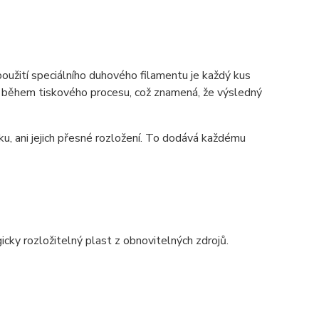
užití speciálního duhového filamentu je každý kus
ají během tiskového procesu, což znamená, že výsledný
u, ani jejich přesné rozložení. To dodává každému
gicky rozložitelný plast z obnovitelných zdrojů.