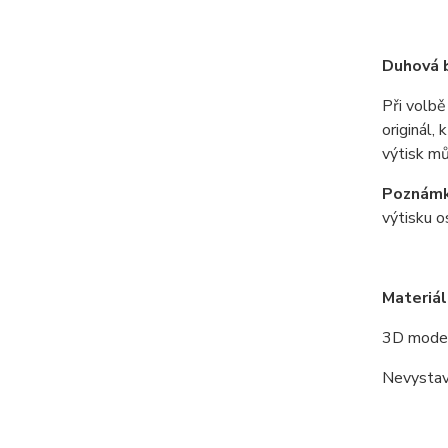
Duhová b
Při volb
originál,
výtisk mů
Poznámk
výtisku o
Materiál
3D model
Nevystav