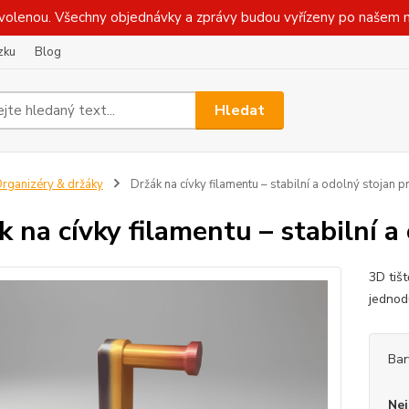
olenou. Všechny objednávky a zprávy budou vyřízeny po našem n
zku
Blog
Hledat
rganizéry & držáky
Držák na cívky filamentu – stabilní a odolný stojan p
k na cívky filamentu – stabilní a
3D tišt
jednod
Bar
Nej