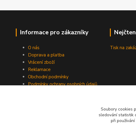
Informace pro zákazníky
Nejčten
O nás
Tisk na zaká
Doprava a platba
Vrácení zboží
Reklamace
Obchodní podmínky
Podmínky ochrany osobních údajů
GDPR
Kontakty
Recenze
Soubory cookies 
sledování statisti
při používání