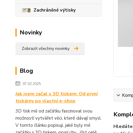
Zachráněné výtisky
Novinky
Zobrazit všechny novinky
Blog
07.02.2025
Jak jsem začal s 3D tiskem: Od první
Kompl
tiskárny po vlastní e-shop
3D tisk mě od začátku fascinoval svou
Komple
možností vytvářet věci, které dávají smysl.
V tomto článku popisuji, jaké byly mé
Hledáte 
začátky s 3D tiskem, první chy...
číst celé