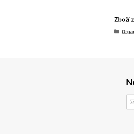
Zboží 
Organ
N