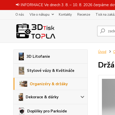
📢 INFORMACE Ve dnech 3. 8. – 10. 8. 2026 čerpáme dov
O nás
Vše o nákupu
Kontakty
Recenze
Tisk na zaká
Úvod
O
3D Litofanie
Držá
Stylové vázy & Květináče
Organizéry & držáky
Dekorace & dárky
Doplňky pro Parkside