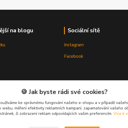
ější na blogu
Sociální sítě
zku
Instagram
Facebook
🍪 Jak byste rádi své cookies?
používáme ke správnému fungování našeho e-shopu a v případě vašeho
k o webu, měření efektivity reklamních kampaní, zapamatování vašeho o
 stránek, či zobrazení reklam odpovídajících vašim preferencím.
Více k v