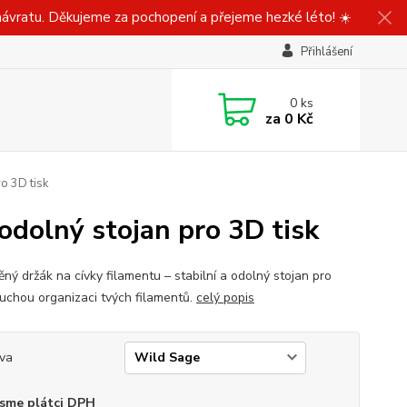
ávratu. Děkujeme za pochopení a přejeme hezké léto! ☀️
Přihlášení
0
ks
za
0 Kč
ro 3D tisk
 odolný stojan pro 3D tisk
ěný držák na cívky filamentu – stabilní a odolný stojan pro
uchou organizaci tvých filamentů.
celý popis
va
sme plátci DPH