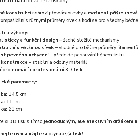
 materiálu
do vaší 3D tiskárny.
né konstrukci
nehrozí převrácení cívky a
možnost přišroubová
kompatibilní s různými průměry cívek a hodí se pro všechny běžné
ti a výhody:
listický a funkční design
– žádné složité mechanismy
ibilní s většinou cívek
– vhodné pro běžné průměry filament
st pevného uchycení
– předejde posouvání během tisku
 konstrukce
– stabilní a odolný materiál
í pro domácí i profesionální 3D tisk
ické parametry:
ka:
14,5 cm
ka:
11 cm
ka:
21 cm
e si 3D tisk s tímto
jednoduchým, ale efektivním držákem na
ejte nyní a užijte si plynulejší tisk!