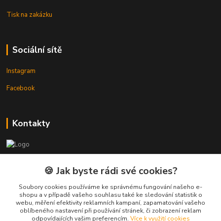
Tisk na zakázku
Sociální sítě
Instagram
Facebook
Kontakty
3DTiskTopla
🍪 Jak byste rádi své cookies?
Tomáš Placatka
Soubory cookies používáme ke správnému fungování našeho e-
+420 728 969 499
shopu a v případě vašeho souhlasu také ke sledování statistik o
webu, měření efektivity reklamních kampaní, zapamatování vašeho
oblíbeného nastavení při používání stránek, či zobrazení reklam
info@3dtisktopla-shop.cz
odpovídajících vašim preferencím.
Více k využití cookies