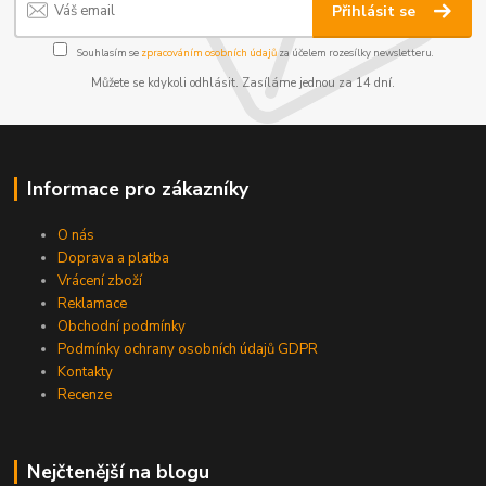
Přihlásit se
Souhlasím se
zpracováním osobních údajů
za účelem rozesílky newsletteru.
Můžete se kdykoli odhlásit. Zasíláme jednou za 14 dní.
Informace pro zákazníky
O nás
Doprava a platba
Vrácení zboží
Reklamace
Obchodní podmínky
Podmínky ochrany osobních údajů GDPR
Kontakty
Recenze
Nejčtenější na blogu