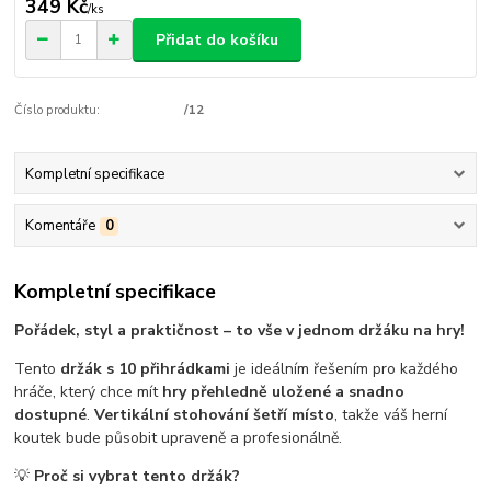
349 Kč
/
ks
Přidat do košíku
Číslo produktu:
/12
Kompletní specifikace
Komentáře
0
Kompletní specifikace
Pořádek, styl a praktičnost – to vše v jednom držáku na hry!
Tento
držák s 10 přihrádkami
je ideálním řešením pro každého
hráče, který chce mít
hry přehledně uložené a snadno
dostupné
.
Vertikální stohování šetří místo
, takže váš herní
koutek bude působit upraveně a profesionálně.
💡
Proč si vybrat tento držák?