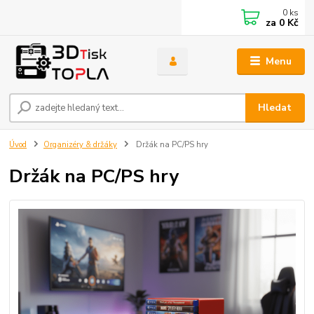
0
ks
za
0 Kč
Menu
Hledat
Úvod
Organizéry & držáky
Držák na PC/PS hry
Držák na PC/PS hry