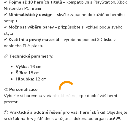
✔
Pojme až 10 herních titulů
– kompatibilní s PlayStation, Xbox,
Nintendo i PC hrami
✔
Minimalistický design
– skvěle zapadne do každého herního
setupu
✔
Možnost výběru barev
– přizpůsobte si vzhled podle svého
stylu
✔
Kvalitní a pevný materiál
– vyrobeno pomocí 3D tisku z
odolného PLA plastu
📏
Technické parametry:
Výška:
16 cm
Šířka:
18 cm
Hloubka:
12 cm
🎨
Personalizace:
Vyberte si barevnou variantu, která nejlépe doplní váš herní
prostor.
📦
Praktické a odolné řešení pro vaši herní sbírku!
Objednejte
si
držák na hry
ještě dnes a užijte si dokonalou organizaci! 🎮