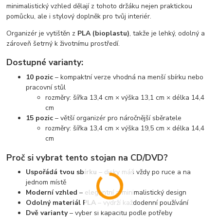
minimalistický vzhled dělají z tohoto držáku nejen praktickou
pomůcku, ale i stylový doplněk pro tvůj interiér.
Organizér je vytištěn z
PLA (bioplastu)
, takže je lehký, odolný a
zároveň šetrný k životnímu prostředí.
Dostupné varianty:
10 pozic
– kompaktní verze vhodná na menší sbírku nebo
pracovní stůl
rozměry: šířka 13,4 cm × výška 13,1 cm × délka 14,4
cm
15 pozic
– větší organizér pro náročnější sběratele
rozměry: šířka 13,4 cm × výška 19,5 cm × délka 14,4
cm
Proč si vybrat tento stojan na CD/DVD?
Uspořádá tvou sbírku
– disky máš vždy po ruce a na
jednom místě
Moderní vzhled
– elegantní a minimalistický design
Odolný materiál PLA
– vydrží každodenní používání
Dvě varianty
– vyber si kapacitu podle potřeby