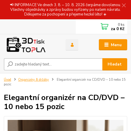
📢 INFORMACE Ve dnech 3. 8. – 10. 8. 2026 čerpáme dovolenou.
Všechny objednávky a zprávy budou vyřízeny po našem návratu.
Děkujeme za pochopení a přejeme hezké léto! ☀️
0
ks
za
0 Kč
Menu
Hledat
Úvod
Organizéry & držáky
Elegantní organizér na CD/DVD – 10 nebo 15
pozic
Elegantní organizér na CD/DVD –
10 nebo 15 pozic