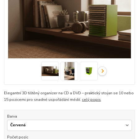
Elegantní 3D tištěný organizer na CD a DVD – praktický stojan se 10 nebo
15 pozicemi pro snadné uspořádání médií.
celý popis
Barva
Počet pozic