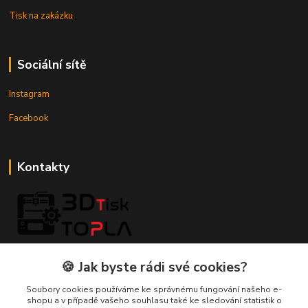
Tisk na zakázku
Sociální sítě
Instagram
Facebook
Kontakty
3DTiskTopla
🍪 Jak byste rádi své cookies?
Tomáš Placatka
Soubory cookies používáme ke správnému fungování našeho e-
+420 728 969 499
shopu a v případě vašeho souhlasu také ke sledování statistik o