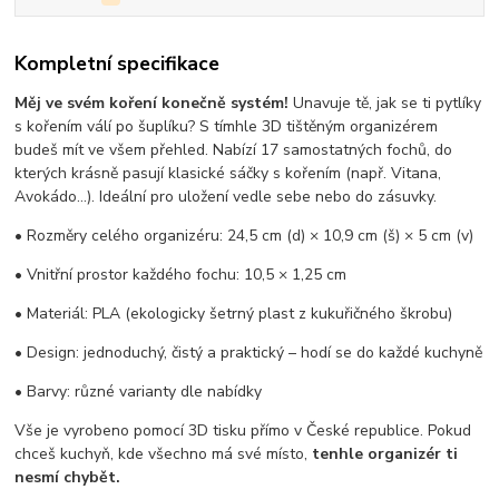
Kompletní specifikace
Měj ve svém koření konečně systém!
Unavuje tě, jak se ti pytlíky
s kořením válí po šuplíku? S tímhle 3D tištěným organizérem
budeš mít ve všem přehled. Nabízí 17 samostatných fochů, do
kterých krásně pasují klasické sáčky s kořením (např. Vitana,
Avokádo…). Ideální pro uložení vedle sebe nebo do zásuvky.
• Rozměry celého organizéru: 24,5 cm (d) × 10,9 cm (š) × 5 cm (v)
• Vnitřní prostor každého fochu: 10,5 × 1,25 cm
• Materiál: PLA (ekologicky šetrný plast z kukuřičného škrobu)
• Design: jednoduchý, čistý a praktický – hodí se do každé kuchyně
• Barvy: různé varianty dle nabídky
Vše je vyrobeno pomocí 3D tisku přímo v České republice. Pokud
chceš kuchyň, kde všechno má své místo,
tenhle organizér ti
nesmí chybět.