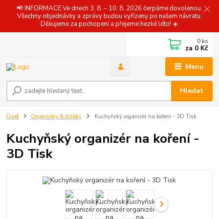
📢 INFORMACE Ve dnech 3. 8. – 10. 8. 2026 čerpáme dovolenou.
Všechny objednávky a zprávy budou vyřízeny po našem návratu.
Děkujeme za pochopení a přejeme hezké léto! ☀️
0
ks
za
0 Kč
Menu
Hledat
Úvod
Organizéry & držáky
Kuchyňský organizér na koření - 3D Tisk
Kuchyňský organizér na koření -
3D Tisk