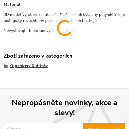
Materiál:
3D model vyroben z materiálu
PLA
, neboli kyseliny polymléčné, je
biologicky rozložitelný plast z obnovitelných zdrojů.
Nevystavujte teplotám vyšším jak 60°C.
Zboží zařazeno v kategoriích
Organizéry & držáky
Nepropásněte novinky, akce a
slevy!