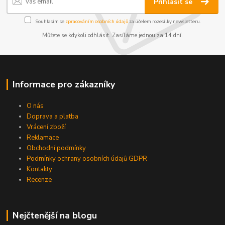
Přihlásit se
Souhlasím se
zpracováním osobních údajů
za účelem rozesílky newsletteru.
Můžete se kdykoli odhlásit. Zasíláme jednou za 14 dní.
Informace pro zákazníky
O nás
Doprava a platba
Vrácení zboží
Reklamace
Obchodní podmínky
Podmínky ochrany osobních údajů GDPR
Kontakty
Recenze
Nejčtenější na blogu