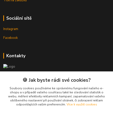
Tisk na zakázku
Sociální sítě
Instagram
Facebook
Kontakty
3DTiskTopla
🍪 Jak byste rádi své cookies?
Tomáš Placatka
Soubory cookies používáme ke správnému fungování našeho e-
+420 728 969 499
shopu a v případě vašeho souhlasu také ke sledování statistik o
webu, měření efektivity reklamních kampaní, zapamatování vašeho
oblíbeného nastavení při používání stránek, či zobrazení reklam
info@3dtisktopla-shop.cz
odpovídajících vašim preferencím.
Více k využití cookies