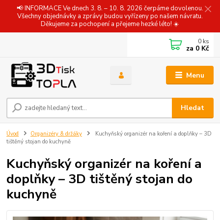
📢 INFORMACE Ve dnech 3. 8. – 10. 8. 2026 čerpáme dovolenou.
Všechny objednávky a zprávy budou vyřízeny po našem návratu.
Děkujeme za pochopení a přejeme hezké léto! ☀️
0
ks
za
0 Kč
Menu
Hledat
Úvod
Organizéry & držáky
Kuchyňský organizér na koření a doplňky – 3D
tištěný stojan do kuchyně
Kuchyňský organizér na koření a
doplňky – 3D tištěný stojan do
kuchyně