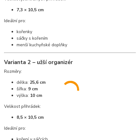
7,3 × 10,5 cm
Ideální pro:
kořenky
sáčky s kořením
menší kuchyňské doplňky
Varianta 2 – užší organizér
Rozměry:
délka:
25,6 cm
šířka:
9 cm
výška:
10 cm
Velikost přihrádek:
8,5 × 10,5 cm
Ideální pro:
koření v sáčcích