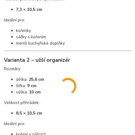
7,3 × 10,5 cm
Ideální pro:
kořenky
sáčky s kořením
menší kuchyňské doplňky
Varianta 2 – užší organizér
Rozměry:
délka:
25,6 cm
šířka:
9 cm
výška:
10 cm
Velikost přihrádek:
8,5 × 10,5 cm
Ideální pro:
koření v sáčcích