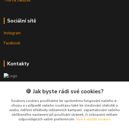
Tisk na zakázku
Sociální sítě
Instagram
Facebook
Kontakty
3DTiskTopla
🍪 Jak byste rádi své cookies?
Tomáš Placatka
Soubory cookies používáme ke správnému fungování našeho e-
+420 728 969 499
shopu a v případě vašeho souhlasu také ke sledování statistik o
webu, měření efektivity reklamních kampaní, zapamatování vašeho
oblíbeného nastavení při používání stránek, či zobrazení reklam
info@3dtisktopla-shop.cz
odpovídajících vašim preferencím.
Více k využití cookies