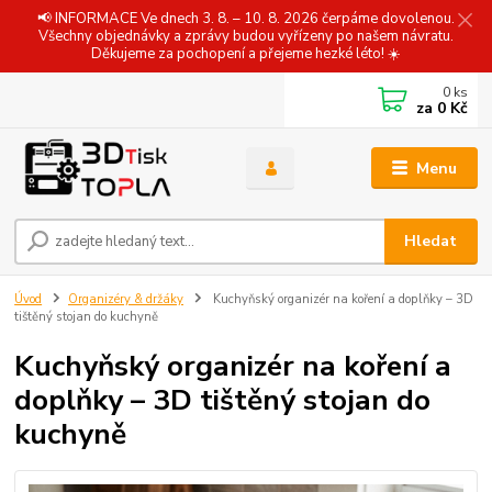
📢 INFORMACE Ve dnech 3. 8. – 10. 8. 2026 čerpáme dovolenou.
Všechny objednávky a zprávy budou vyřízeny po našem návratu.
Děkujeme za pochopení a přejeme hezké léto! ☀️
0
ks
za
0 Kč
Menu
Hledat
Úvod
Organizéry & držáky
Kuchyňský organizér na koření a doplňky – 3D
tištěný stojan do kuchyně
Kuchyňský organizér na koření a
doplňky – 3D tištěný stojan do
kuchyně