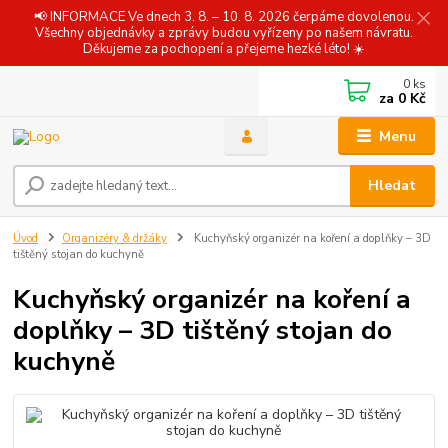
📢 INFORMACE Ve dnech 3. 8. – 10. 8. 2026 čerpáme dovolenou.
Všechny objednávky a zprávy budou vyřízeny po našem návratu.
Děkujeme za pochopení a přejeme hezké léto! ☀️
0
ks
za
0 Kč
Menu
Hledat
Úvod
Organizéry & držáky
Kuchyňský organizér na koření a doplňky – 3D
tištěný stojan do kuchyně
Kuchyňský organizér na koření a
doplňky – 3D tištěný stojan do
kuchyně