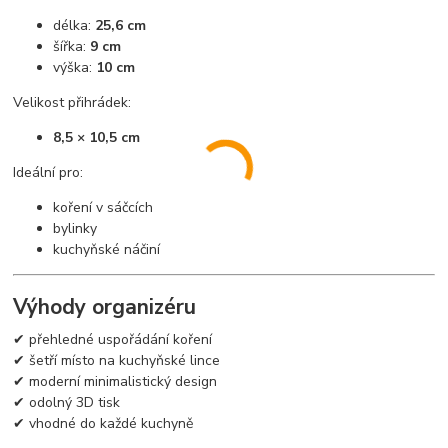
délka:
25,6 cm
šířka:
9 cm
výška:
10 cm
Velikost přihrádek:
8,5 × 10,5 cm
Ideální pro:
koření v sáčcích
bylinky
kuchyňské náčiní
Výhody organizéru
✔ přehledné uspořádání koření
✔ šetří místo na kuchyňské lince
✔ moderní minimalistický design
✔ odolný 3D tisk
✔ vhodné do každé kuchyně