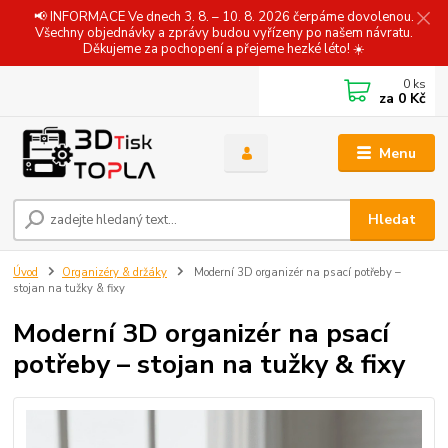
📢 INFORMACE Ve dnech 3. 8. – 10. 8. 2026 čerpáme dovolenou.
Všechny objednávky a zprávy budou vyřízeny po našem návratu.
Děkujeme za pochopení a přejeme hezké léto! ☀️
0
ks
za
0 Kč
Menu
Hledat
Úvod
Organizéry & držáky
Moderní 3D organizér na psací potřeby –
stojan na tužky & fixy
Moderní 3D organizér na psací
potřeby – stojan na tužky & fixy