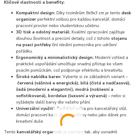
Klíčové vlastnosti a benefity:
Kompaktní design:
Díky rozměrům 9x9x3 cm je tento
desk
organizer
perfektní volbou pro každou kancelář, domácí
pracovní prostor nebo studentskou učebnu.
3D tisk a odolný materiál:
Kvalitní zpracování zajišťuje
dlouhou životnost a precizní detaily, což z tohoto
stojanu
na psací potřeby
činí ideální pomocníka pro udržení
pořádku.
Ergonomický a minimalistický design:
Moderní vzhled a
praktické uspořádání umožňuje snadný přístup ke všem
psacím pomůckám, což podporuje efektivitu a kreativitu.
Široká nabídka barev:
Vyberte si ze základních variant –
červená (vášnivá a energická), bílá (čistá a nadčasová),
šedá (moderní a elegantní), modrá (noblesní a
sofistikovaná), bordelux (luxusní a výrazná)
– nebo si
vyžádejte další barvy dle vašeho přání.
Univerzální využití:
Perfektní volba pro kancelářský stůl,
domácí pracovní kout, školní potřeby nebo jako dárek pro
kreativní duše.
Tento
kancelářský organizér
je navržen tak, aby usnadnil