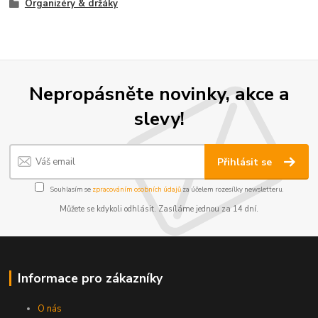
Organizéry & držáky
Nepropásněte novinky, akce a
slevy!
Přihlásit se
Souhlasím se
zpracováním osobních údajů
za účelem rozesílky newsletteru.
Můžete se kdykoli odhlásit. Zasíláme jednou za 14 dní.
Informace pro zákazníky
O nás