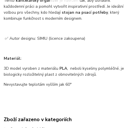
Tento
kancelářský organizér
je navržen tak, aby usnadnil
každodenní práci a pomohl vytvořit inspirativní prostředí. Je ideální
volbou pro všechny, kdo hledají
stojan na psací potřeby
, který
kombinuje funkčnost s moderním designem.
✅ Autor designu: SIMIU (licence zakoupena)
Materiál:
3D model vyroben z materiálu
PLA
, neboli kyseliny polymléčné, je
biologicky rozložitelný plast z obnovitelných zdrojů.
Nevystavujte teplotám vyšším jak 60°
Zboží zařazeno v kategoriích