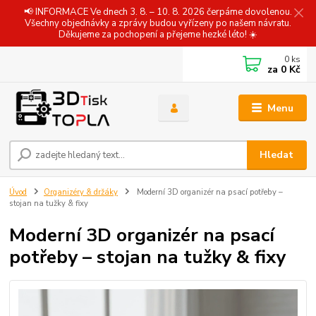
📢 INFORMACE Ve dnech 3. 8. – 10. 8. 2026 čerpáme dovolenou.
Všechny objednávky a zprávy budou vyřízeny po našem návratu.
Děkujeme za pochopení a přejeme hezké léto! ☀️
0
ks
za
0 Kč
Menu
Hledat
Úvod
Organizéry & držáky
Moderní 3D organizér na psací potřeby –
stojan na tužky & fixy
Moderní 3D organizér na psací
potřeby – stojan na tužky & fixy