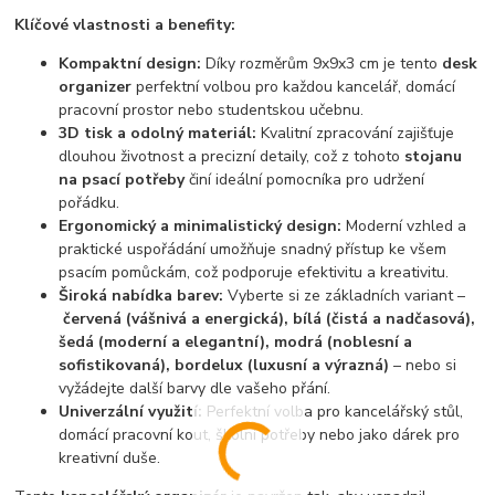
Klíčové vlastnosti a benefity:
Kompaktní design:
Díky rozměrům 9x9x3 cm je tento
desk
organizer
perfektní volbou pro každou kancelář, domácí
pracovní prostor nebo studentskou učebnu.
3D tisk a odolný materiál:
Kvalitní zpracování zajišťuje
dlouhou životnost a precizní detaily, což z tohoto
stojanu
na psací potřeby
činí ideální pomocníka pro udržení
pořádku.
Ergonomický a minimalistický design:
Moderní vzhled a
praktické uspořádání umožňuje snadný přístup ke všem
psacím pomůckám, což podporuje efektivitu a kreativitu.
Široká nabídka barev:
Vyberte si ze základních variant –
červená (vášnivá a energická), bílá (čistá a nadčasová),
šedá (moderní a elegantní), modrá (noblesní a
sofistikovaná), bordelux (luxusní a výrazná)
– nebo si
vyžádejte další barvy dle vašeho přání.
Univerzální využití:
Perfektní volba pro kancelářský stůl,
domácí pracovní kout, školní potřeby nebo jako dárek pro
kreativní duše.