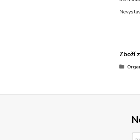
Nevystav
Zboží 
Organ
N