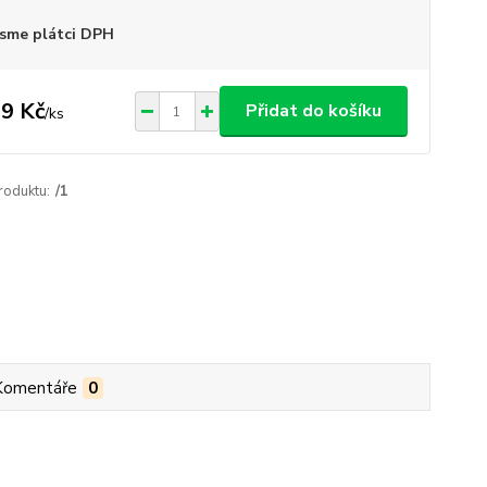
sme plátci DPH
9 Kč
Přidat do košíku
/
ks
roduktu:
/1
Komentáře
0