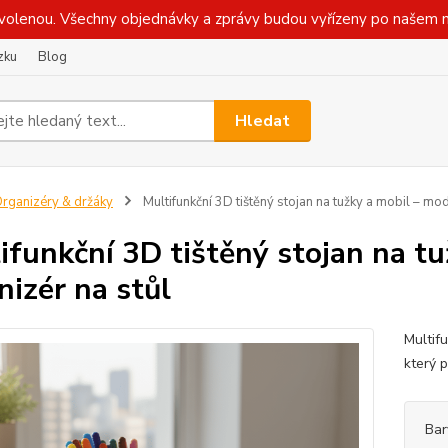
olenou. Všechny objednávky a zprávy budou vyřízeny po našem n
zku
Blog
Hledat
rganizéry & držáky
Multifunkční 3D tištěný stojan na tužky a mobil – mod
ifunkční 3D tištěný stojan na tu
nizér na stůl
Multifu
který 
Bar