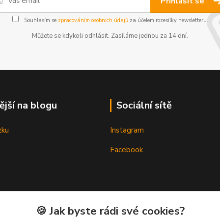
Přihlásit se
Souhlasím se
zpracováním osobních údajů
za účelem rozesílky newsletteru.
Můžete se kdykoli odhlásit. Zasíláme jednou za 14 dní.
ější na blogu
Sociální sítě
zku
Instagram
Facebook
🍪 Jak byste rádi své cookies?