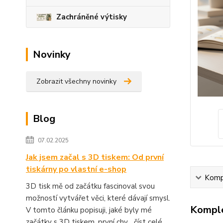
Zachráněné výtisky
Novinky
Zobrazit všechny novinky
Blog
07.02.2025
Jak jsem začal s 3D tiskem: Od první
tiskárny po vlastní e-shop
Kompl
3D tisk mě od začátku fascinoval svou
možností vytvářet věci, které dávají smysl.
Komple
V tomto článku popisuji, jaké byly mé
začátky s 3D tiskem, první chy...
číst celé