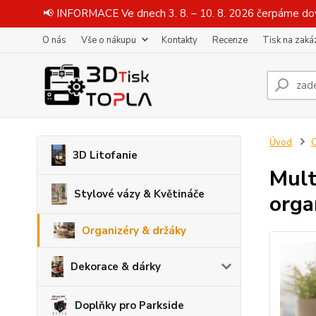
📢 INFORMACE Ve dnech 3. 8. – 10. 8. 2026 čerpáme dov
O nás
Vše o nákupu
Kontakty
Recenze
Tisk na zaká
Úvod
O
3D Litofanie
Mult
Stylové vázy & Květináče
orga
Organizéry & držáky
Dekorace & dárky
Doplňky pro Parkside