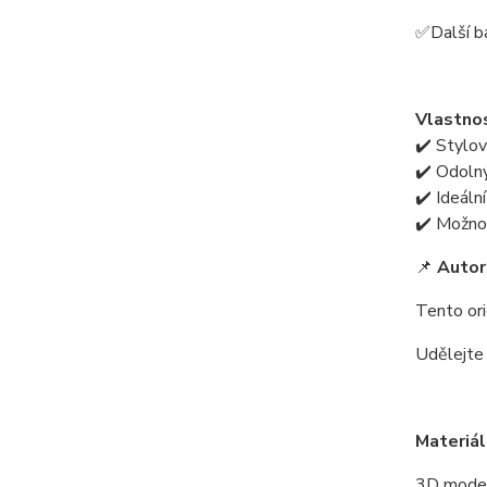
✅Další b
Vlastnos
✔️ Stylov
✔️ Odoln
✔️ Ideáln
✔️ Možno
📌
Autor
Tento ori
Udělejte 
Materiál
3D model