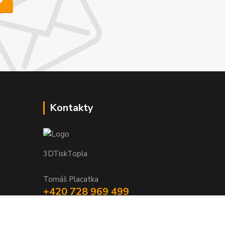
Kontakty
3DTiskTopla
Tomáš Placatka
+420 728 969 499
info@3dtisktopla-shop.cz