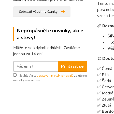
Tento mul
pera nebo
Zobrazit všechny články
vzor, kte
📏
Rozmě
Nepropásněte novinky, akce
Šíř
a slevy!
Hlo
Můžete se kdykoli odhlásit. Zasíláme
Výš
jednou za 14 dní.
🎨
Dostu
Přihlásit se
✅ Černá
✅ Bílá
Souhlasím se
zpracováním osobních údajů
za účelem
✅ Šedá
rozesílky newsletteru.
✅ Červe
✅ Modrá
✅ Zelen
✅ Žlutá
✅
Bordó