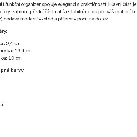
tifunkční organizér spojuje eleganci s praktičností. Hlavní část je
 fixy, zatímco přední část nabízí stabilní oporu pro váš mobilní 
rý dodává moderní vzhled a příjemný pocit na dotek.
ry:
ka:
9,4 cm
ubka:
13,4 cm
ka:
10 cm
pné barvy:
ná
á