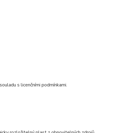
souladu s licenčními podmínkami.
gicky rozložitelný plast z obnovitelných zdrojů.