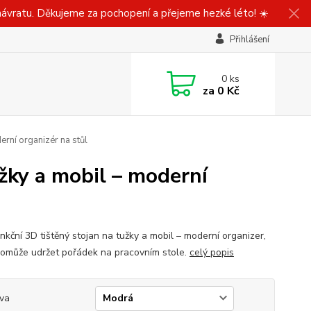
ávratu. Děkujeme za pochopení a přejeme hezké léto! ☀️
Přihlášení
0
ks
za
0 Kč
erní organizér na stůl
žky a mobil – moderní
nkční 3D tištěný stojan na tužky a mobil – moderní organizer,
pomůže udržet pořádek na pracovním stole.
celý popis
va