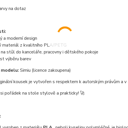
arvy na dotaz
ti:
ý a moderní design
ý materiál z kvalitního PLA/PETG
í na stůl do kanceláře, pracovny i dětského pokoje
st výběru barev
 modelu:
Simiu (licence zakoupena)
ginální kousek je vytvořen s respektem k autorským právům a v 
si pořádek na stole stylově a prakticky! 🚀
:
 vyroben z materiálu
PLA
, neboli kyseliny polymléčné, je biolo