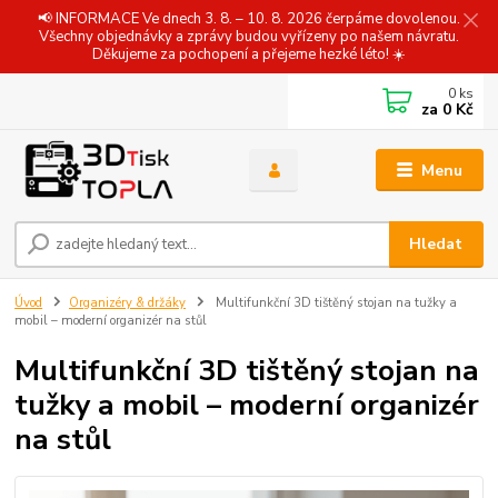
📢 INFORMACE Ve dnech 3. 8. – 10. 8. 2026 čerpáme dovolenou.
Všechny objednávky a zprávy budou vyřízeny po našem návratu.
Děkujeme za pochopení a přejeme hezké léto! ☀️
0
ks
za
0 Kč
Menu
Hledat
Úvod
Organizéry & držáky
Multifunkční 3D tištěný stojan na tužky a
mobil – moderní organizér na stůl
Multifunkční 3D tištěný stojan na
tužky a mobil – moderní organizér
na stůl