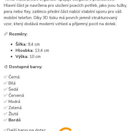
Hlavní část je navržena pro uložení psacích potřeb, jako jsou tužky,
pera nebo fixy, zatímco přední část nabízí stabilní oporu pro váš
mobilní telefon. Díky 3D tisku má povrch jemně strukturovaný
vzor, který dodává moderní vzhled a příjemný pocit na dotek.
📏
Rozměry:
Šířka:
9,4 cm
Hloubka:
13,4 cm
Výška:
10 cm
🎨
Dostupné barvy:
✅ Černá
✅ Bílá
✅ Šedá
✅ Červená
✅ Modrá
✅ Zelená
✅ Žlutá
✅
Bordó
✅Další barvy na dotaz