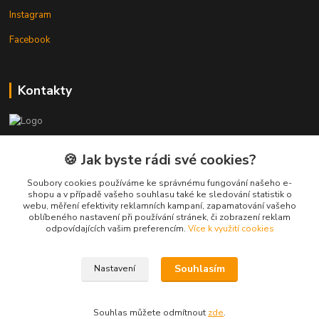
Instagram
Facebook
Kontakty
3DTiskTopla
🍪 Jak byste rádi své cookies?
Tomáš Placatka
Soubory cookies používáme ke správnému fungování našeho e-
+420 728 969 499
shopu a v případě vašeho souhlasu také ke sledování statistik o
webu, měření efektivity reklamních kampaní, zapamatování vašeho
oblíbeného nastavení při používání stránek, či zobrazení reklam
info@3dtisktopla-shop.cz
odpovídajících vašim preferencím.
Více k využití cookies
Souhlasím
Nastavení
Souhlas můžete odmítnout
zde
.