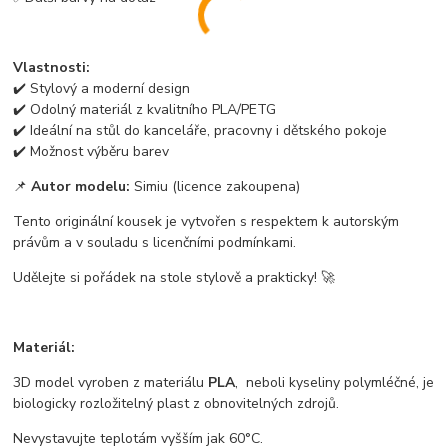
Vlastnosti:
✔️ Stylový a moderní design
✔️ Odolný materiál z kvalitního PLA/PETG
✔️ Ideální na stůl do kanceláře, pracovny i dětského pokoje
✔️ Možnost výběru barev
📌
Autor modelu:
Simiu (licence zakoupena)
Tento originální kousek je vytvořen s respektem k autorským
právům a v souladu s licenčními podmínkami.
Udělejte si pořádek na stole stylově a prakticky! 🚀
Materiál:
3D model vyroben z materiálu
PLA
, neboli kyseliny polymléčné, je
biologicky rozložitelný plast z obnovitelných zdrojů.
Nevystavujte teplotám vyšším jak 60°C.