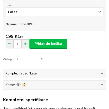
Barva
Nejsme plátci DPH
199 Kč
/
ks
Přidat do košíku
Číslo produktu:
/4
Kompletní specifikace
Komentáře
0
Kompletní specifikace
Tento multifunkční organizér spojuje eleganci s praktičností.