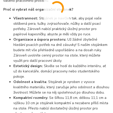
vašeho pracovního prostoru.
Proč si vybrat náš organizační stojánek?
Všestrannost:
Stojánek je navržen tak, aby pojal vaše
oblíbená pera, tužky, zvýrazňovače, nůžky a další psací
potřeby. Zároveň nabízí praktický úložný prostor pro
papírové kapesníčky, abyste je měli vždy po ruce.
Organizace a úspora prostoru:
Už žádné zbytečné
hledání psacích potřeb na dně zásuvky! S naším stojánkem
budete mít vše přehledně uspořádáno a na dosah ruky.
Zároveň uvolníte cenný prostor na stole, který můžete
využít pro další pracovní úkoly.
Estetický design:
Skvěle se hodí do každého interiéru, ať
už do kanceláře, domácí pracovny nebo studentského
pokoje.
Odolnost a kvalita:
Stojánek je vyroben z vysoce
kvalitního materiálu, který zaručuje jeho odolnost a dlouhou
životnost. Můžete se na něj spolehnout po dlouhou dobu.
Kompaktní rozměry:
Se šířkou 11,8 cm, délkou 11,1 cm a
výškou 10 cm je stojánek kompaktní a nezabere příliš místa
na stole. Přesto nabízí dostatečný úložný prostor pro