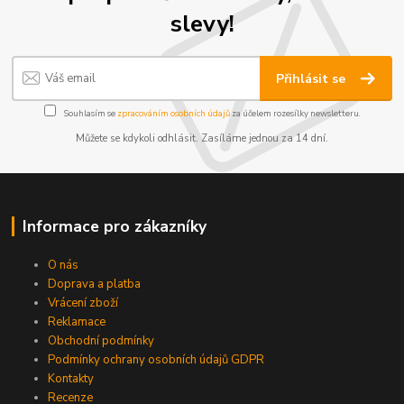
slevy!
Přihlásit se
Souhlasím se
zpracováním osobních údajů
za účelem rozesílky newsletteru.
Můžete se kdykoli odhlásit. Zasíláme jednou za 14 dní.
Informace pro zákazníky
O nás
Doprava a platba
Vrácení zboží
Reklamace
Obchodní podmínky
Podmínky ochrany osobních údajů GDPR
Kontakty
Recenze