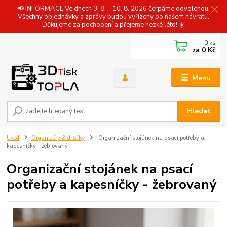
📢 INFORMACE Ve dnech 3. 8. – 10. 8. 2026 čerpáme dovolenou.
Všechny objednávky a zprávy budou vyřízeny po našem návratu.
Děkujeme za pochopení a přejeme hezké léto! ☀️
0
ks
za
0 Kč
Menu
Hledat
Úvod
Organizéry & držáky
Organizační stojánek na psací potřeby a
kapesníčky - žebrovaný
Organizační stojánek na psací
potřeby a kapesníčky - žebrovaný