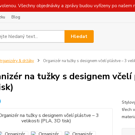
olenou. Všechny objednávky a zprávy budou vyřízeny po našem n
zku
Blog
Hledat
rganizéry & držáky
Organizér na tužky s designem včelí plástve – 3 velik
nizér na tužky s designem včelí 
isk)
Stylový
třech v
materi