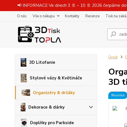
📢 INFORMACE Ve dnech 3. 8. – 10. 8. 2026 čerpáme dov
O nás
Vše o nákupu
Kontakty
Recenze
Tisk na zaká
Úvod
O
3D Litofanie
Orga
Stylové vázy & Květináče
3D t
Organizéry & držáky
Novinka
Dekorace & dárky
Doplňky pro Parkside