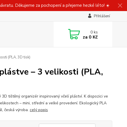
ávratu. Děkujeme za pochopení a přejeme hezké léto! ☀️
Přihlášení
0
ks
za
0 Kč
osti (PLA, 3D tisk)
plástve – 3 velikosti (PLA,
 3D tištěný organizér inspirovaný včelí pláství. K dispozici ve
elikostech – mini, střední a velké provedení. Ekologický PLA
ál, česká výroba.
celý popis