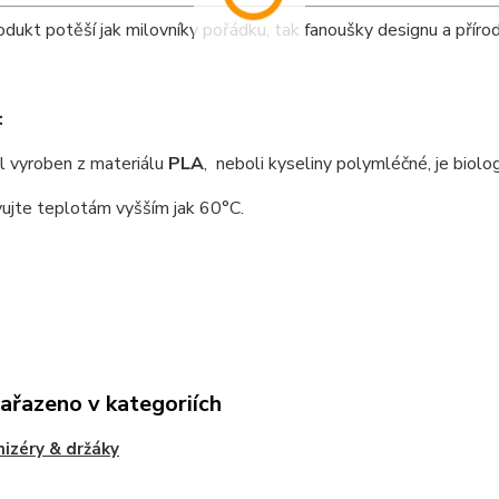
dukt potěší jak milovníky pořádku, tak fanoušky designu a přírody
:
 vyroben z materiálu
PLA
, neboli kyseliny polymléčné, je biolo
ujte teplotám vyšším jak 60°C.
zařazeno v kategoriích
izéry & držáky