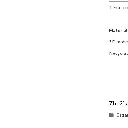
Tento pro
Materiál
3D model
Nevystav
Zboží 
Organ