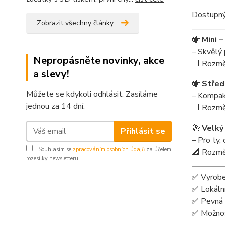
Dostupn
Zobrazit všechny články
🐝
Mini –
– Skvělý 
Nepropásněte novinky, akce
📐 Rozměr
a slevy!
🐝
Střed
Můžete se kdykoli odhlásit. Zasíláme
– Kompakt
jednou za 14 dní.
📐 Rozmě
🐝
Velký
Přihlásit se
– Pro ty,
Souhlasím se
zpracováním osobních údajů
za účelem
📐 Rozmě
rozesílky newsletteru.
✅ Vyrobe
✅ Lokální
✅ Pevná 
✅ Možnos