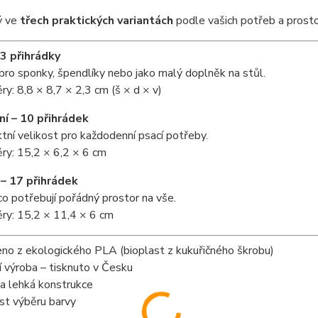
ý ve
třech praktických variantách
podle vašich potřeb a prosto
 3 přihrádky
pro sponky, špendlíky nebo jako malý doplněk na stůl.
y: 8,8 × 8,7 × 2,3 cm (š × d × v)
ní – 10 přihrádek
ní velikost pro každodenní psací potřeby.
ry: 15,2 × 6,2 × 6 cm
 – 17 přihrádek
 co potřebují pořádný prostor na vše.
ry: 15,2 × 11,4 × 6 cm
no z ekologického PLA (bioplast z kukuřičného škrobu)
 výroba – tisknuto v Česku
a lehká konstrukce
t výběru barvy