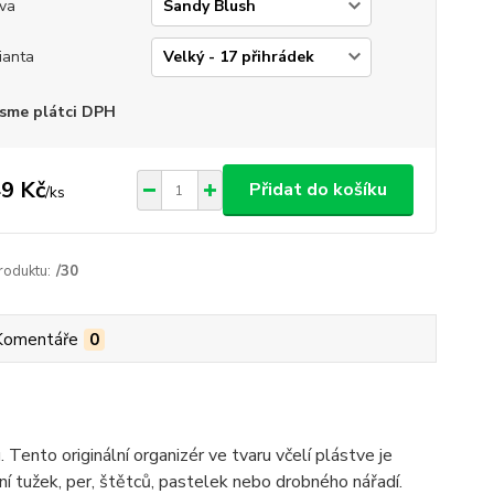
va
ianta
sme plátci DPH
9 Kč
Přidat do košíku
/
ks
roduktu:
/30
Komentáře
0
Tento originální organizér ve tvaru včelí plástve je
ní tužek, per, štětců, pastelek nebo drobného nářadí.