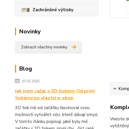
Zachráněné výtisky
Novinky
Zobrazit všechny novinky
Blog
07.02.2025
Kompl
Jak jsem začal s 3D tiskem: Od první
tiskárny po vlastní e-shop
Komple
3D tisk mě od začátku fascinoval svou
možností vytvářet věci, které dávají smysl.
Vneste do
V tomto článku popisuji, jaké byly mé
vytištěný
začátky s 3D tiskem, první chy...
číst celé