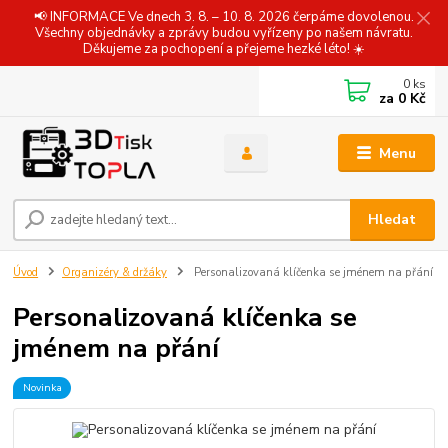
📢 INFORMACE Ve dnech 3. 8. – 10. 8. 2026 čerpáme dovolenou.
Všechny objednávky a zprávy budou vyřízeny po našem návratu.
Děkujeme za pochopení a přejeme hezké léto! ☀️
0
ks
za
0 Kč
Menu
Hledat
Úvod
Organizéry & držáky
Personalizovaná klíčenka se jménem na přání
Personalizovaná klíčenka se
jménem na přání
Novinka