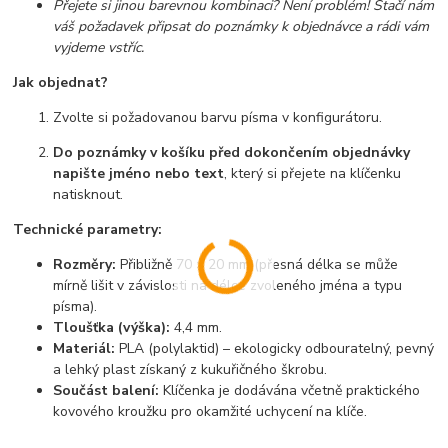
Přejete si jinou barevnou kombinaci? Není problém! Stačí nám
váš požadavek připsat do poznámky k objednávce a rádi vám
vyjdeme vstříc.
Jak objednat?
Zvolte si požadovanou barvu písma v konfigurátoru.
Do poznámky v košíku před dokončením objednávky
napište jméno nebo text
, který si přejete na klíčenku
natisknout.
Technické parametry:
Rozměry:
Přibližně 70 × 20 mm (přesná délka se může
mírně lišit v závislosti na délce zvoleného jména a typu
písma).
Tloušťka (výška):
4,4 mm.
Materiál:
PLA (polylaktid) – ekologicky odbouratelný, pevný
a lehký plast získaný z kukuřičného škrobu.
Součást balení:
Klíčenka je dodávána včetně praktického
kovového kroužku pro okamžité uchycení na klíče.