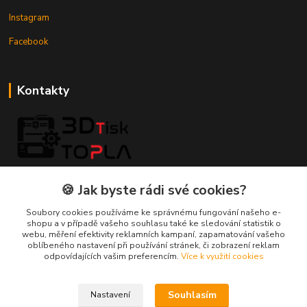
Instagram
Facebook
Kontakty
3DTiskTopla
🍪 Jak byste rádi své cookies?
Tomáš Placatka
Soubory cookies používáme ke správnému fungování našeho e-
+420 728 969 499
shopu a v případě vašeho souhlasu také ke sledování statistik o
webu, měření efektivity reklamních kampaní, zapamatování vašeho
oblíbeného nastavení při používání stránek, či zobrazení reklam
info@3dtisktopla-shop.cz
odpovídajících vašim preferencím.
Více k využití cookies
Souhlasím
Nastavení