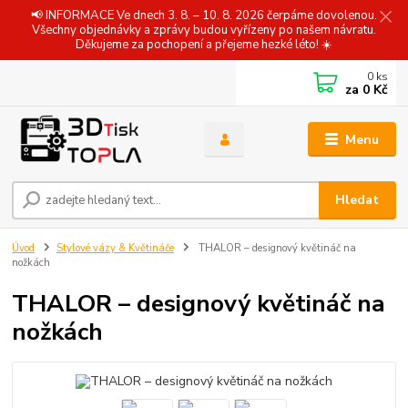
📢 INFORMACE Ve dnech 3. 8. – 10. 8. 2026 čerpáme dovolenou.
Všechny objednávky a zprávy budou vyřízeny po našem návratu.
Děkujeme za pochopení a přejeme hezké léto! ☀️
0
ks
za
0 Kč
Menu
Hledat
Úvod
Stylové vázy & Květináče
THALOR – designový květináč na
nožkách
THALOR – designový květináč na
nožkách