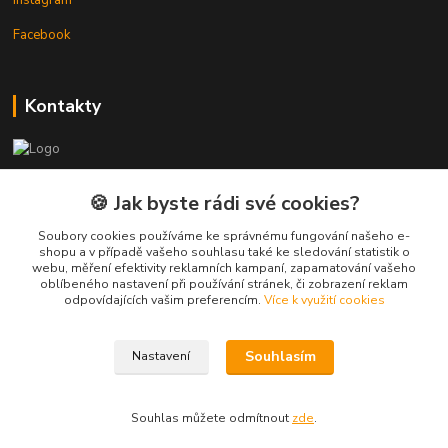
Instagram
Facebook
Kontakty
3DTiskTopla
🍪 Jak byste rádi své cookies?
Tomáš Placatka
Soubory cookies používáme ke správnému fungování našeho e-
+420 728 969 499
shopu a v případě vašeho souhlasu také ke sledování statistik o
webu, měření efektivity reklamních kampaní, zapamatování vašeho
oblíbeného nastavení při používání stránek, či zobrazení reklam
info@3dtisktopla-shop.cz
odpovídajících vašim preferencím.
Více k využití cookies
Souhlasím
Nastavení
Souhlas můžete odmítnout
zde
.
Vytvořeno na
Eshop-rychle.cz