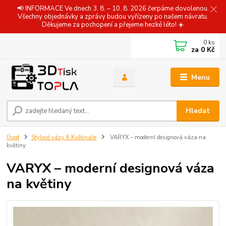
📢 INFORMACE Ve dnech 3. 8. – 10. 8. 2026 čerpáme dovolenou.
Všechny objednávky a zprávy budou vyřízeny po našem návratu.
Děkujeme za pochopení a přejeme hezké léto! ☀️
0
ks
za
0 Kč
Menu
Hledat
Úvod
Stylové vázy & Květináče
VARYX – moderní designová váza na
květiny
VARYX – moderní designová váza
na květiny