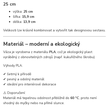
25 cm
výška:
25 cm
šířka:
15,9 cm
délka:
13,9 cm
Velikosti lze krásně kombinovat a vytvořit tak designovou sestavu.
Materiál – moderní a ekologický
Váza je vyrobena z materiálu
PLA
, což je ekologický plast
vyráběný z obnovitelných zdrojů (např. kukuřičného škrobu).
Výhody PLA:
✔ šetrný k přírodě
✔ pevný a odolný materiál
✔ ideální pro interiérové dekorace
⚠️ Doporučení:
Materiál má tepelnou odolnost přibližně do
60 °C
, proto není
vhodný do myčky nebo na přímé slunce.