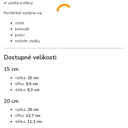
✔ umělé květiny
Perfektně vynikne na:
stole
komodě
polici
nočním stolku
Dostupné velikosti
15 cm
výška:
15 cm
šířka:
9,5 cm
délka:
8,3 cm
20 cm
výška:
20 cm
šířka:
12,7 cm
délka:
11,1 cm