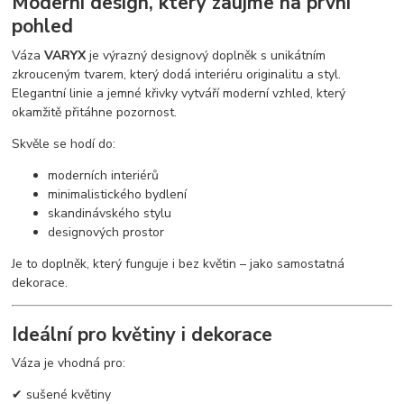
Moderní design, který zaujme na první
pohled
Váza
VARYX
je výrazný designový doplněk s unikátním
zkrouceným tvarem, který dodá interiéru originalitu a styl.
Elegantní linie a jemné křivky vytváří moderní vzhled, který
okamžitě přitáhne pozornost.
Skvěle se hodí do:
moderních interiérů
minimalistického bydlení
skandinávského stylu
designových prostor
Je to doplněk, který funguje i bez květin – jako samostatná
dekorace.
Ideální pro květiny i dekorace
Váza je vhodná pro:
✔ sušené květiny