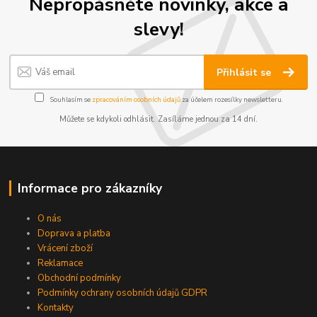
Nepropásněte novinky, akce a
slevy!
Přihlásit se
Souhlasím se
zpracováním osobních údajů
za účelem rozesílky newsletteru.
Můžete se kdykoli odhlásit. Zasíláme jednou za 14 dní.
Informace pro zákazníky
O nás
Doprava a platba
Vrácení zboží
Reklamace
Obchodní podmínky
Podmínky ochrany osobních údajů GDPR
Kontakty