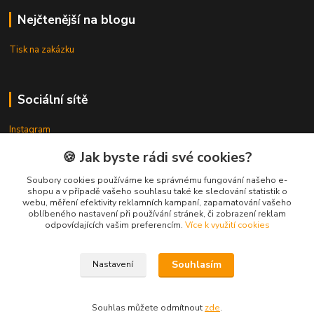
Nejčtenější na blogu
Tisk na zakázku
Sociální sítě
Instagram
Facebook
🍪 Jak byste rádi své cookies?
Soubory cookies používáme ke správnému fungování našeho e-
shopu a v případě vašeho souhlasu také ke sledování statistik o
Kontakty
webu, měření efektivity reklamních kampaní, zapamatování vašeho
oblíbeného nastavení při používání stránek, či zobrazení reklam
odpovídajících vašim preferencím.
Více k využití cookies
Souhlasím
Nastavení
3DTiskTopla
Souhlas můžete odmítnout
zde
.