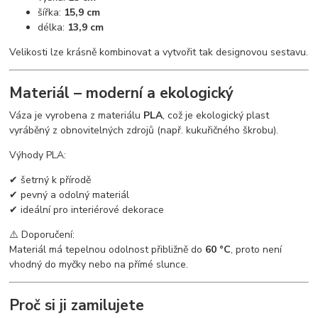
šířka:
15,9 cm
délka:
13,9 cm
Velikosti lze krásně kombinovat a vytvořit tak designovou sestavu.
Materiál – moderní a ekologický
Váza je vyrobena z materiálu
PLA
, což je ekologický plast
vyráběný z obnovitelných zdrojů (např. kukuřičného škrobu).
Výhody PLA:
✔ šetrný k přírodě
✔ pevný a odolný materiál
✔ ideální pro interiérové dekorace
⚠️ Doporučení:
Materiál má tepelnou odolnost přibližně do
60 °C
, proto není
vhodný do myčky nebo na přímé slunce.
Proč si ji zamilujete