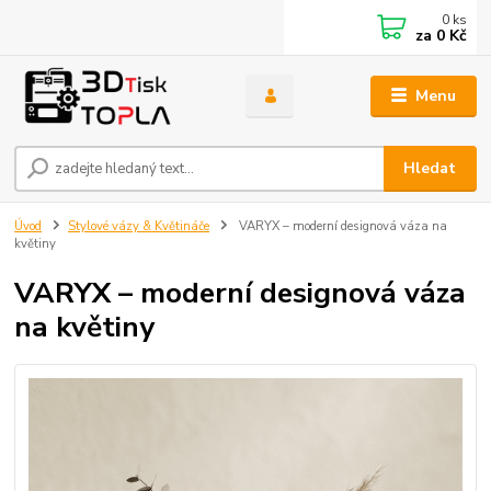
0
ks
za
0 Kč
Menu
Hledat
Úvod
Stylové vázy & Květináče
VARYX – moderní designová váza na
květiny
VARYX – moderní designová váza
na květiny