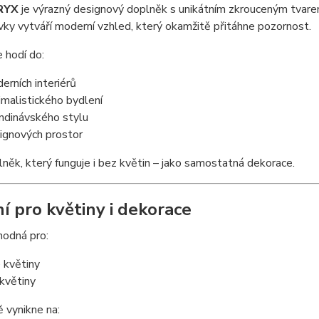
RYX
je výrazný designový doplněk s unikátním zkrouceným tvarem, k
vky vytváří moderní vzhled, který okamžitě přitáhne pozornost.
 hodí do:
erních interiérů
imalistického bydlení
ndinávského stylu
ignových prostor
lněk, který funguje i bez květin – jako samostatná dekorace.
ní pro květiny i dekorace
hodná pro:
 květiny
květiny
 vynikne na: