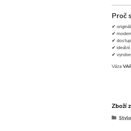
Proč s
✔ originá
✔ moderní
✔ dostup
✔ ideální
✔ vyrobe
Váza
VA
Zboží 
Stylo