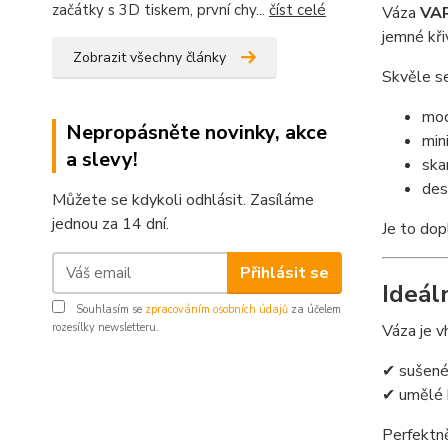
začátky s 3D tiskem, první chy...
číst celé
Váza
VA
jemné kři
Zobrazit všechny články
Skvěle se
mod
Nepropásněte novinky, akce
min
a slevy!
ska
des
Můžete se kdykoli odhlásit. Zasíláme
jednou za 14 dní.
Je to dop
Přihlásit se
Ideál
Souhlasím se
zpracováním osobních údajů
za účelem
Váza je v
rozesílky newsletteru.
✔ sušené
✔ umělé 
Perfektně