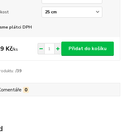
ikost
sme plátci DPH
9 Kč
Přidat do košíku
/
ks
roduktu:
/39
Komentáře
0
d