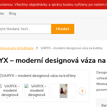
olenou. Všechny objednávky a zprávy budou vyřízeny po našem n
zku
Blog
Hledat
tylové vázy & Květináče
VARYX – moderní designová váza na květiny
X – moderní designová váza na 
Design
vzhlede
Minimal
pozorn
Bar