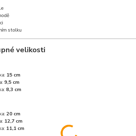
le
modě
ci
ním stolku
pné velikosti
ka:
15 cm
ka:
9,5 cm
ka:
8,3 cm
ka:
20 cm
ka:
12,7 cm
ka:
11,1 cm