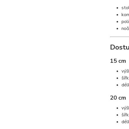
sto
ko
poli
noč
Dostu
15 cm
výš
šíř
dél
20 cm
výš
šíř
dél