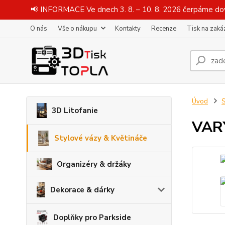
📢 INFORMACE Ve dnech 3. 8. – 10. 8. 2026 čerpáme dov
O nás
Vše o nákupu
Kontakty
Recenze
Tisk na zaká
Úvod
S
3D Litofanie
VARY
Stylové vázy & Květináče
Organizéry & držáky
Dekorace & dárky
Doplňky pro Parkside