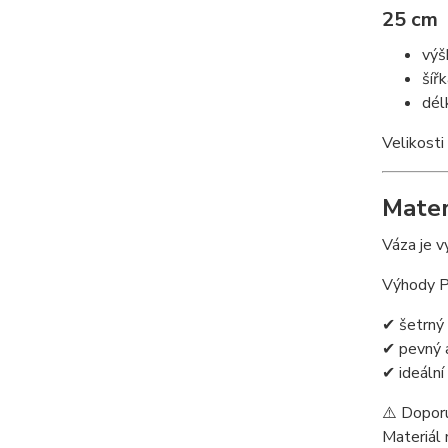
25 cm
výš
šíř
dél
Velikosti
Mater
Váza je v
Výhody 
✔ šetrný 
✔ pevný 
✔ ideální
⚠️ Doporu
Materiál