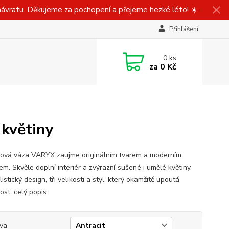
ávratu. Děkujeme za pochopení a přejeme hezké léto! ☀️
Přihlášení
0
ks
za
0 Kč
květiny
ová váza VARYX zaujme originálním tvarem a moderním
m. Skvěle doplní interiér a zvýrazní sušené i umělé květiny.
istický design, tři velikosti a styl, který okamžitě upoutá
ost.
celý popis
va