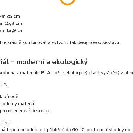
ka:
25 cm
ka:
15,9 cm
ka:
13,9 cm
 lze krásně kombinovat a vytvořit tak designovou sestavu.
iál – moderní a ekologický
yrobena z materiálu
PLA
, což je ekologický plast vyráběný z obn
PLA:
k přírodě
a odolný materiál
 pro interiérové dekorace
čení:
 má tepelnou odolnost přibližně do
60 °C
, proto není vhodný do