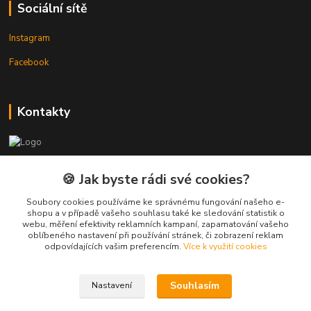
Sociální sítě
Instagram
Facebook
Kontakty
3DTiskTopla
🍪 Jak byste rádi své cookies?
Tomáš Placatka
Soubory cookies používáme ke správnému fungování našeho e-
+420 728 969 499
shopu a v případě vašeho souhlasu také ke sledování statistik o
webu, měření efektivity reklamních kampaní, zapamatování vašeho
oblíbeného nastavení při používání stránek, či zobrazení reklam
info@3dtisktopla-shop.cz
odpovídajících vašim preferencím.
Více k využití cookies
Souhlasím
Nastavení