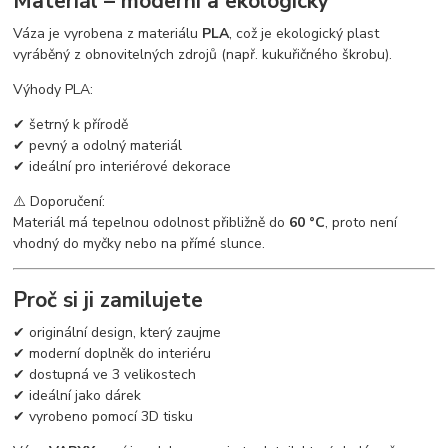
Materiál – moderní a ekologický
Váza je vyrobena z materiálu
PLA
, což je ekologický plast
vyráběný z obnovitelných zdrojů (např. kukuřičného škrobu).
Výhody PLA:
✔ šetrný k přírodě
✔ pevný a odolný materiál
✔ ideální pro interiérové dekorace
⚠️ Doporučení:
Materiál má tepelnou odolnost přibližně do
60 °C
, proto není
vhodný do myčky nebo na přímé slunce.
Proč si ji zamilujete
✔ originální design, který zaujme
✔ moderní doplněk do interiéru
✔ dostupná ve 3 velikostech
✔ ideální jako dárek
✔ vyrobeno pomocí 3D tisku