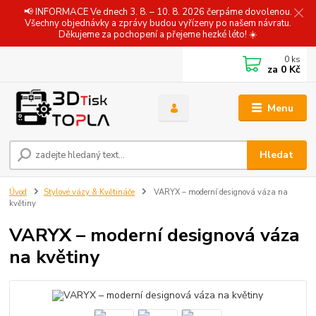
📢 INFORMACE Ve dnech 3. 8. – 10. 8. 2026 čerpáme dovolenou.
Všechny objednávky a zprávy budou vyřízeny po našem návratu.
Děkujeme za pochopení a přejeme hezké léto! ☀️
0
ks
za
0 Kč
Menu
Hledat
Úvod
Stylové vázy & Květináče
VARYX – moderní designová váza na
květiny
VARYX – moderní designová váza
na květiny