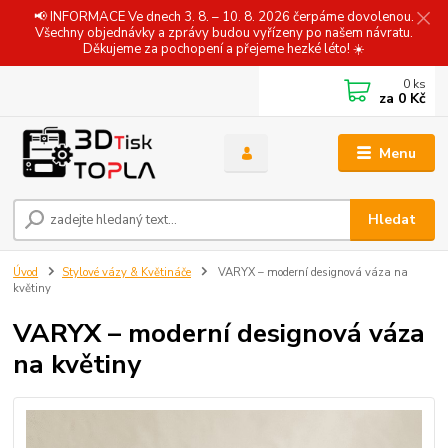
📢 INFORMACE Ve dnech 3. 8. – 10. 8. 2026 čerpáme dovolenou.
Všechny objednávky a zprávy budou vyřízeny po našem návratu.
Děkujeme za pochopení a přejeme hezké léto! ☀️
0
ks
za
0 Kč
Menu
Hledat
Úvod
Stylové vázy & Květináče
VARYX – moderní designová váza na
květiny
VARYX – moderní designová váza
na květiny