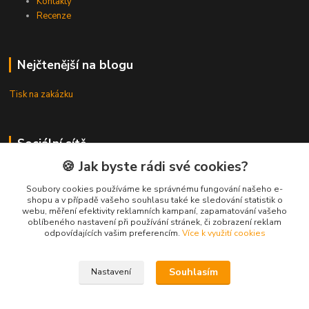
Kontakty
Recenze
Nejčtenější na blogu
Tisk na zakázku
Sociální sítě
🍪 Jak byste rádi své cookies?
Instagram
Soubory cookies používáme ke správnému fungování našeho e-
Facebook
shopu a v případě vašeho souhlasu také ke sledování statistik o
webu, měření efektivity reklamních kampaní, zapamatování vašeho
oblíbeného nastavení při používání stránek, či zobrazení reklam
odpovídajících vašim preferencím.
Více k využití cookies
Kontakty
Souhlasím
Nastavení
3DTiskTopla