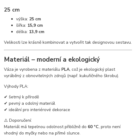
25 cm
výška:
25 cm
šířka:
15,9 cm
délka:
13,9 cm
Velikosti lze krásně kombinovat a vytvořit tak designovou sestavu.
Materiál – moderní a ekologický
Váza je vyrobena z materiálu
PLA
, což je ekologický plast
vyráběný z obnovitelných zdrojů (např. kukuřičného škrobu).
Výhody PLA:
✔ šetrný k přírodě
✔ pevný a odolný materiál
✔ ideální pro interiérové dekorace
⚠️ Doporučení:
Materiál má tepelnou odolnost přibližně do
60 °C
, proto není
vhodný do myčky nebo na přímé slunce.