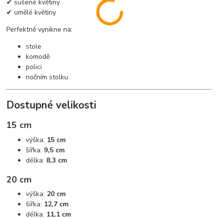
✔ sušené květiny
✔ umělé květiny
Perfektně vynikne na:
stole
komodě
polici
nočním stolku
Dostupné velikosti
15 cm
výška:
15 cm
šířka:
9,5 cm
délka:
8,3 cm
20 cm
výška:
20 cm
šířka:
12,7 cm
délka:
11,1 cm